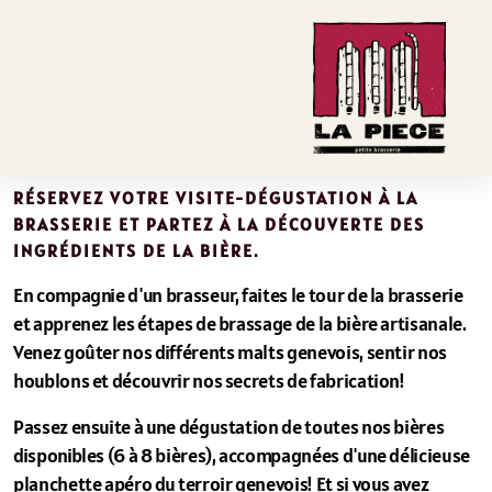
RÉSERVEZ VOTRE VISITE-DÉGUSTATION À LA
BRASSERIE ET PARTEZ À LA DÉCOUVERTE DES
INGRÉDIENTS DE LA BIÈRE.
En compagnie d'un brasseur, faites le tour de la brasserie
et apprenez les étapes de brassage de la bière artisanale.
Venez goûter nos différents malts genevois, sentir nos
houblons et découvrir nos secrets de fabrication!
Passez ensuite à une dégustation de toutes nos bières
disponibles (6 à 8 bières), accompagnées d'une délicieuse
Our beers
planchette apéro du terroir genevois! Et si vous avez